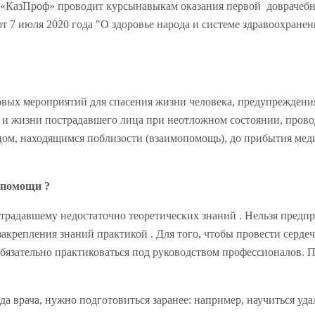
КазПроф» проводит курсынавыкам оказания первой доврачебн
 7 июля 2020 года "О здоровье народа и системе здравоохранен
овых мероприятий для спасения жизни человека, предупреждени
я и жизни пострадавшего лица при неотложном состоянии, пров
ом, находящимся поблизости (взаимопомощь), до прибытия мед
 помощи ?
радавшему недостаточно теоретических знаний . Нельзя предпр
 закрепления знаний практикой . Для того, чтобы провести серд
обязательно практиковаться под руководством профессионалов.
а врача, нужно подготовиться заранее: например, научиться уда