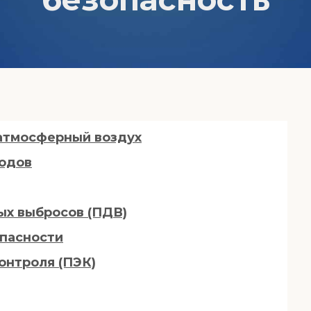
 атмосферный воздух
ходов
ых выбросов (ПДВ)
опасности
онтроля (ПЭК)